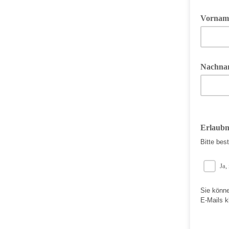
Vornam
Nachna
Erlaubn
Bitte bes
Ja,
Sie könne
E-Mails k